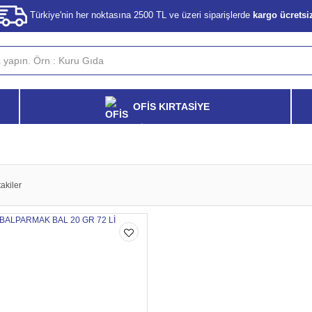
Türkiye'nin her noktasına 2500 TL ve üzeri siparişlerde
kargo ücretsi
OFİS KIRTASİYE
akiler