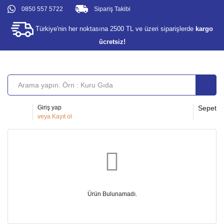
0850 557 5722
Sipariş Takibi
Türkiye'nin her noktasına 2500 TL ve üzeri siparişlerde
kargo
ücretsiz!
Giriş yap
Sepet
veya
Kayıt ol
Ürün Bulunamadı.