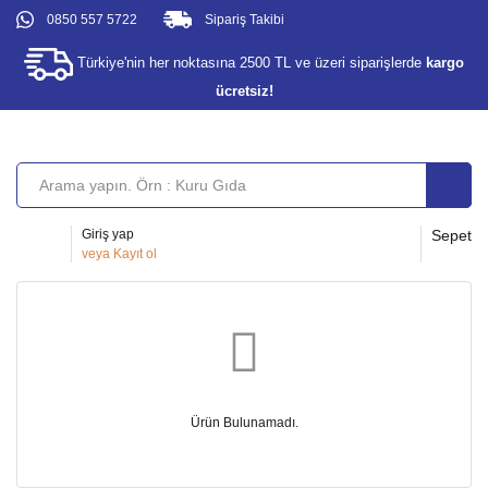
0850 557 5722
Sipariş Takibi
Türkiye'nin her noktasına 2500 TL ve üzeri siparişlerde
kargo
ücretsiz!
Giriş yap
Sepet
veya
Kayıt ol
Ürün Bulunamadı.