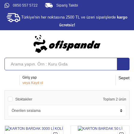
0850 557 5722
Sipariş Takibi
Türkiye'nin her noktasına 2500 TL ve üzeri siparişlerde
kargo
ücretsiz!
Giriş yap
Sepet
veya
Kayıt ol
Stoktakiler
Toplam 2 ürün