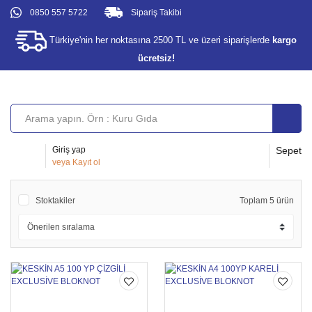
0850 557 5722
Sipariş Takibi
Türkiye'nin her noktasına 2500 TL ve üzeri siparişlerde
kargo
ücretsiz!
Giriş yap
Sepet
veya
Kayıt ol
Stoktakiler
Toplam 5 ürün