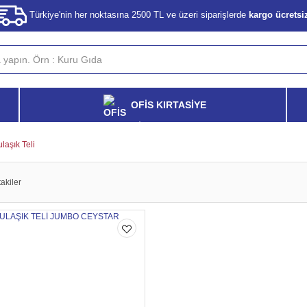
Türkiye'nin her noktasına 2500 TL ve üzeri siparişlerde
kargo ücretsi
OFİS KIRTASİYE
laşık Teli
akiler