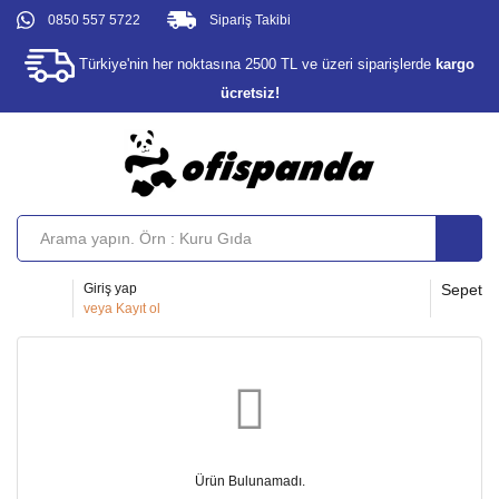
0850 557 5722
Sipariş Takibi
Türkiye'nin her noktasına 2500 TL ve üzeri siparişlerde
kargo
ücretsiz!
Giriş yap
Sepet
veya
Kayıt ol
Ürün Bulunamadı.