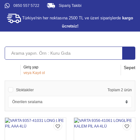
0850 557 5722
Sipariş Takibi
Türkiye'nin her noktasına 2500 TL ve üzeri siparişlerde
kargo
ücretsiz!
Giriş yap
Sepet
veya
Kayıt ol
Stoktakiler
Toplam 2 ürün