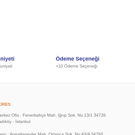
niyeti
Ödeme Seçeneği
niyeti
+10 Ödeme Seçeneği
DRES
erkez Ofis : Fenerbahçe Mah. Iğrıp Sok. No:13/1 34726
dıköy - İstanbul
epo : Armağanevler Mah. Ortanca Sok. No:43/A 34760