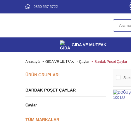
0850 557 5722
GIDA VE MUTFAK
Anasayfa
GIDA VE MUTFAK
Çaylar
Bardak Poşet Çaylar
ÜRÜN GRUPLARI
Stokt
BARDAK POŞET ÇAYLAR
Çaylar
TÜM MARKALAR