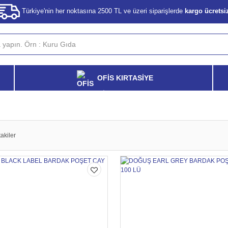
Türkiye'nin her noktasına 2500 TL ve üzeri siparişlerde
kargo ücretsi
OFİS KIRTASİYE
akiler