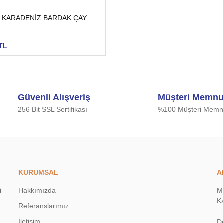
 KARADENİZ BARDAK ÇAY
TL
Güvenli Alışveriş
Müşteri Memnu
256 Bit SSL Sertifikası
%100 Müşteri Memnu
KURUMSAL
A
i
Hakkımızda
M
Ka
Referanslarımız
İletişim
D