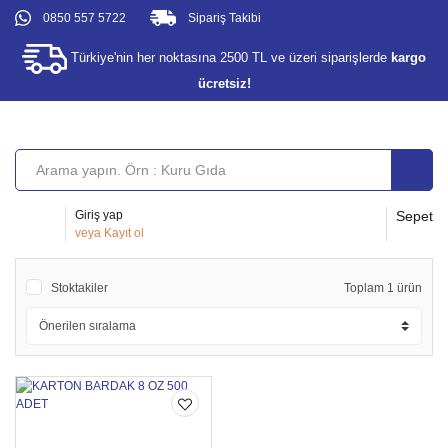
0850 557 5722
Sipariş Takibi
Türkiye'nin her noktasına 2500 TL ve üzeri siparişlerde
kargo
ücretsiz!
Giriş yap
Sepet
veya
Kayıt ol
Stoktakiler
Toplam 1 ürün