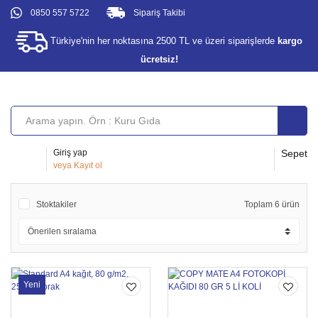
0850 557 5722
Sipariş Takibi
Türkiye'nin her noktasına 2500 TL ve üzeri siparişlerde
kargo
ücretsiz!
Giriş yap
Sepet
veya
Kayıt ol
Stoktakiler
Toplam 6 ürün
Yeni