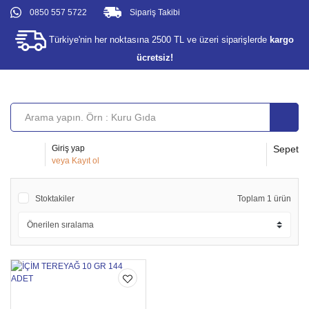
0850 557 5722
Sipariş Takibi
Türkiye'nin her noktasına 2500 TL ve üzeri siparişlerde
kargo
ücretsiz!
Giriş yap
Sepet
veya
Kayıt ol
Stoktakiler
Toplam 1 ürün