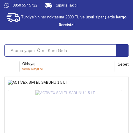
0850 557 5722
Sipariş Takibi
Türkiye'nin her noktasına 2500 TL ve üzeri siparişlerde
kargo
ücretsiz!
Giriş yap
Sepet
veya
Kayıt ol