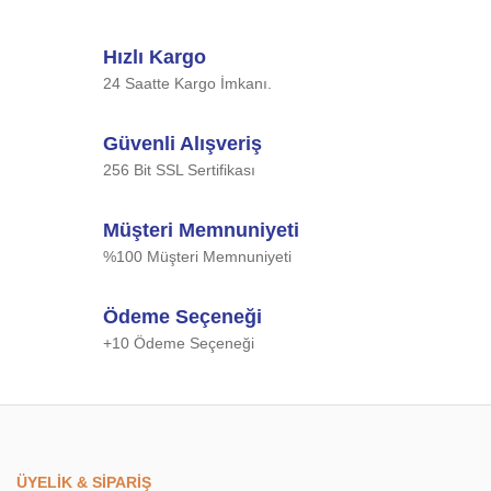
Bu ürüne ilk yorumu siz yapın!
kullanarak tarafımıza iletebilirsiniz.
Görüş ve önerileriniz için teşekkür ederiz.
Hızlı Kargo
Yorum Yaz
24 Saatte Kargo İmkanı.
Ürün resmi kalitesiz, bozuk veya görüntülenemiyor.
Ürün açıklamasında eksik bilgiler bulunuyor.
Güvenli Alışveriş
Ürün bilgilerinde hatalar bulunuyor.
256 Bit SSL Sertifikası
Ürün fiyatı diğer sitelerden daha pahalı.
Bu ürüne benzer farklı alternatifler olmalı.
Müşteri Memnuniyeti
%100 Müşteri Memnuniyeti
Ödeme Seçeneği
+10 Ödeme Seçeneği
Gönder
ÜYELİK & SİPARİŞ