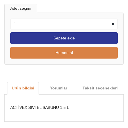
Adet seçimi
Sepete ekle
Hemen al
Ürün bilgisi
Yorumlar
Taksit seçenekleri
ACTİVEX SIVI EL SABUNU 1.5 LT
Bu ürünün fiyat bilgisi, resim, ürün açıklamalarında ve diğer
konularda yetersiz gördüğünüz noktaları öneri formunu