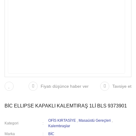
Fiyatı düşünce haber ver
Tavsiye et
BİC ELLIPSE KAPAKLI KALEMTIRAŞ 1Lİ BLS 9373901
OFİS KIRTASİYE
,
Masaüstü Gereçleri
,
Kategori
Kalemtıraşlar
Marka
BİC