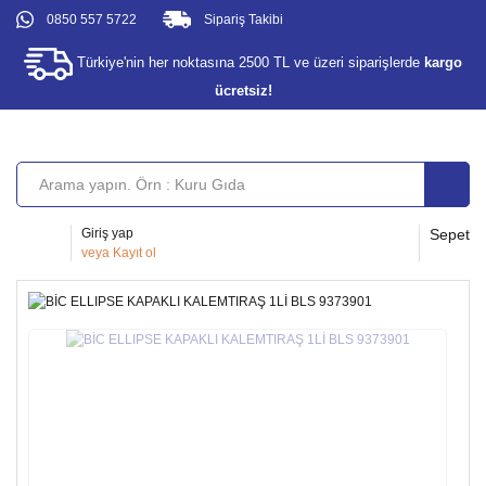
0850 557 5722
Sipariş Takibi
Türkiye'nin her noktasına 2500 TL ve üzeri siparişlerde
kargo
ücretsiz!
Giriş yap
Sepet
veya
Kayıt ol