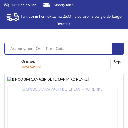
0850 557 5722
Sipariş Takibi
Türkiye'nin her noktasına 2500 TL ve üzeri siparişlerde
kargo
ücretsiz!
Giriş yap
Sepet
veya
Kayıt ol