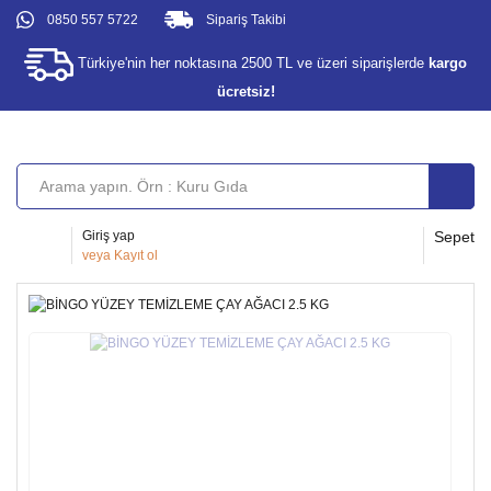
0850 557 5722
Sipariş Takibi
Türkiye'nin her noktasına 2500 TL ve üzeri siparişlerde
kargo
ücretsiz!
Giriş yap
Sepet
veya
Kayıt ol