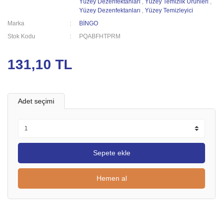
Yüzey Dezenfektanları
,
Yüzey Temizlik Ürünleri
,
Yüzey Dezenfektanları
,
Yüzey Temizleyici
Marka
BİNGO
Stok Kodu
PQABFHTPRM
131,10 TL
Adet seçimi
Sepete ekle
Hemen al