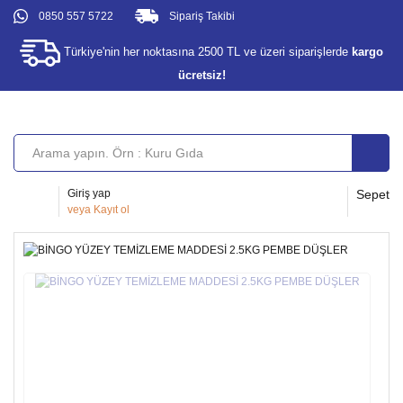
0850 557 5722
Sipariş Takibi
Türkiye'nin her noktasına 2500 TL ve üzeri siparişlerde
kargo
ücretsiz!
Giriş yap
Sepet
veya
Kayıt ol