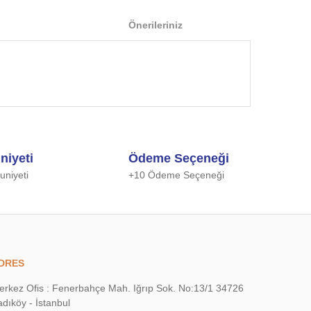
Önerileriniz
 iletebilirsiniz.
niyeti
Ödeme Seçeneği
niyeti
+10 Ödeme Seçeneği
DRES
erkez Ofis : Fenerbahçe Mah. Iğrıp Sok. No:13/1 34726
dıköy - İstanbul