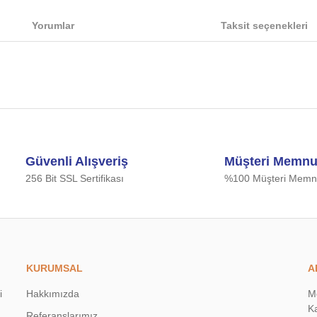
Yorumlar
Taksit seçenekleri
iğer konularda yetersiz gördüğünüz noktaları öneri formunu kullanarak tarafımıza
Bu ürüne ilk yorumu siz yapın!
Güvenli Alışveriş
Müşteri Memnu
Yorum Yaz
256 Bit SSL Sertifikası
%100 Müşteri Memnu
KURUMSAL
A
i
Hakkımızda
M
Ka
Referanslarımız