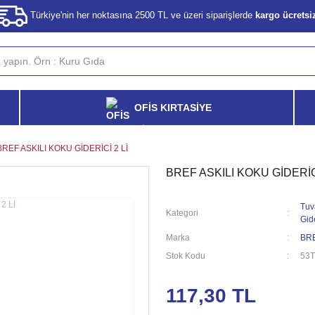
Türkiye'nin her noktasına 2500 TL ve üzeri siparişlerde
kargo ücretsi
OFİS KIRTASİYE
BREF ASKILI KOKU GİDERİCİ 2 Lİ
BREF ASKILI KOKU GİDERİCİ
Tuv
Kategori
Gide
Marka
BR
Stok Kodu
53
117,30 TL