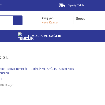
z!
Sipariş Takibi
Giriş yap
Sepet
veya
Kayıt ol
TEMİZLİK VE SAĞLIK
 2 Lİ
alet - Banyo Temizliği
,
TEMİZLİK VE SAĞLIK
,
Klozet Koku
ricileri
EF
TRRJAPQC