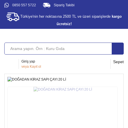
0850 557 5722
Sipariş Takibi
Türkiye'nin her noktasına 2500 TL ve üzeri siparişlerde
kargo
ücretsiz!
Giriş yap
Sepet
veya
Kayıt ol