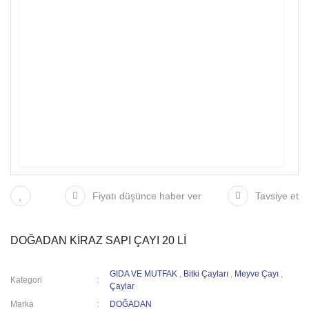
Fiyatı düşünce haber ver
Tavsiye et
DOĞADAN KİRAZ SAPI ÇAYI 20 Lİ
GIDA VE MUTFAK
,
Bitki Çayları
,
Meyve Çayı
,
Kategori
Çaylar
Marka
DOĞADAN