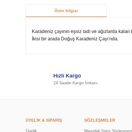
Ürün bilgisi
Karadeniz çayının eşsiz tadı ve ağızlarda kalan h
İkisi bir arada Doğuş Karadeniz Çayı'nda.
Bu ürünün fiyat bilgisi, resim, ürün açıklamalarında ve d
Görüş ve önerileriniz için teşekkür ederiz.
Hızlı Kargo
Ürün resmi kalitesiz, bozuk veya görüntülenemiyor.
24 Saatte Kargo İmkanı.
Ürün açıklamasında eksik bilgiler bulunuyor.
Ürün bilgilerinde hatalar bulunuyor.
Ürün fiyatı diğer sitelerden daha pahalı.
Bu ürüne benzer farklı alternatifler olmalı.
ÜYELİK & SİPARİŞ
SÖZLEŞMELER
Üyelik
Mesafeli Satış Sözleşmes