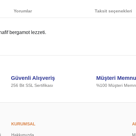
Yorumlar
Taksit seçenekleri
afif bergamot lezzeti.
iğer konularda yetersiz gördüğünüz noktaları öneri formunu kullanarak tarafımıza
Bu ürüne ilk yorumu siz yapın!
Güvenli Alışveriş
Müşteri Memnu
Yorum Yaz
256 Bit SSL Sertifikası
%100 Müşteri Memnu
KURUMSAL
A
i
Hakkımızda
M