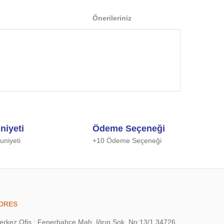
Önerileriniz
 iletebilirsiniz.
niyeti
Ödeme Seçeneği
niyeti
+10 Ödeme Seçeneği
DRES
erkez Ofis : Fenerbahçe Mah. Iğrıp Sok. No:13/1 34726