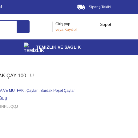
z!
Sipariş Takibi
Giriş yap
Sepet
veya
Kayıt ol
TEMİZLİK VE SAĞLIK
K ÇAY 100 LÜ
A VE MUTFAK
,
Çaylar
,
Bardak Poşet Çaylar
ĞUŞ
9NP5JQQJ