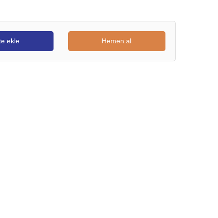
e ekle
Hemen al