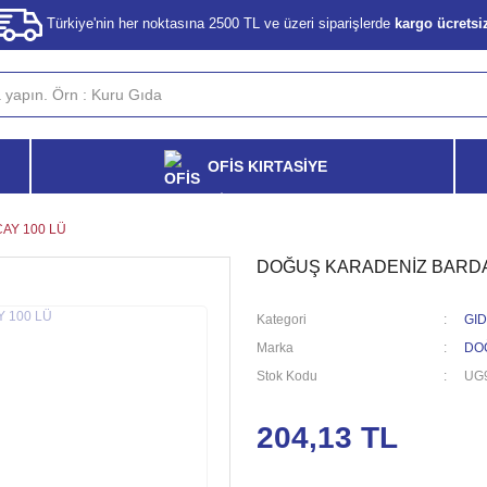
Türkiye'nin her noktasına 2500 TL ve üzeri siparişlerde
kargo ücretsi
OFİS KIRTASİYE
AY 100 LÜ
DOĞUŞ KARADENİZ BARDA
Kategori
GID
Marka
DO
Stok Kodu
UG
204,13 TL