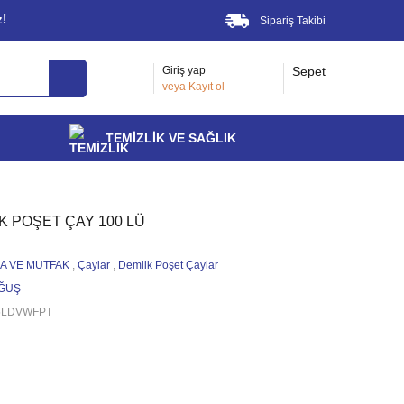
z!
Sipariş Takibi
Giriş yap
Sepet
veya
Kayıt ol
TEMİZLİK VE SAĞLIK
 POŞET ÇAY 100 LÜ
A VE MUTFAK
,
Çaylar
,
Demlik Poşet Çaylar
ĞUŞ
5LDVWFPT