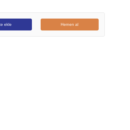
e ekle
Hemen al