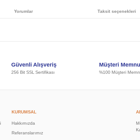
Yorumlar
Taksit seçenekleri
iğer konularda yetersiz gördüğünüz noktaları öneri formunu kullanarak tarafımıza
Bu ürüne ilk yorumu siz yapın!
Güvenli Alışveriş
Müşteri Memnu
Yorum Yaz
256 Bit SSL Sertifikası
%100 Müşteri Memnu
KURUMSAL
A
i
Hakkımızda
M
Ka
Referanslarımız