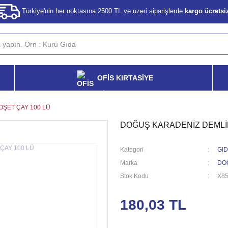
Türkiye'nin her noktasına 2500 TL ve üzeri siparişlerde
kargo ücretsi
OFİS KIRTASİYE
ŞET ÇAY 100 LÜ
DOĞUŞ KARADENİZ DEMLİK
Kategori
GID
Marka
DO
Stok Kodu
X8
180,03 TL