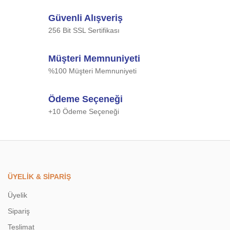
Ürün açıklamasında eksik bilgiler bulunuyor.
Güvenli Alışveriş
Ürün bilgilerinde hatalar bulunuyor.
256 Bit SSL Sertifikası
Ürün fiyatı diğer sitelerden daha pahalı.
Bu ürüne benzer farklı alternatifler olmalı.
Müşteri Memnuniyeti
%100 Müşteri Memnuniyeti
Ödeme Seçeneği
+10 Ödeme Seçeneği
Gönder
ÜYELİK & SİPARİŞ
Üyelik
Sipariş
Teslimat