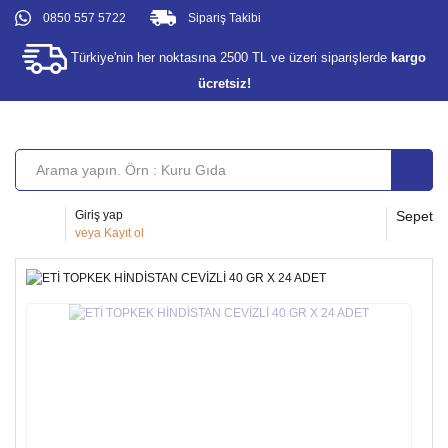
0850 557 5722
Sipariş Takibi
Türkiye'nin her noktasına 2500 TL ve üzeri siparişlerde
kargo
ücretsiz!
Giriş yap
Sepet
veya
Kayıt ol