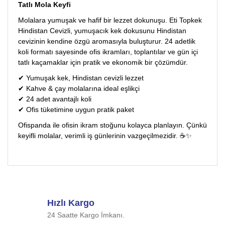
Tatlı Mola Keyfi
Molalara yumuşak ve hafif bir lezzet dokunuşu. Eti Topkek
Hindistan Cevizli, yumuşacık kek dokusunu Hindistan
cevizinin kendine özgü aromasıyla buluşturur. 24 adetlik
koli formatı sayesinde ofis ikramları, toplantılar ve gün içi
tatlı kaçamaklar için pratik ve ekonomik bir çözümdür.
✔ Yumuşak kek, Hindistan cevizli lezzet
✔ Kahve & çay molalarına ideal eşlikçi
✔ 24 adet avantajlı koli
✔ Ofis tüketimine uygun pratik paket
Ofispanda ile ofisin ikram stoğunu kolayca planlayın. Çünkü
keyifli molalar, verimli iş günlerinin vazgeçilmezidir. ☕✨
Bu ürünün fiyat bilgisi, resim, ürün açıklamalarında ve diğer
konularda yetersiz gördüğünüz noktaları öneri formunu
Bu ürüne ilk yorumu siz yapın!
kullanarak tarafımıza iletebilirsiniz.
Görüş ve önerileriniz için teşekkür ederiz.
Hızlı Kargo
Yorum Yaz
24 Saatte Kargo İmkanı.
Ürün resmi kalitesiz, bozuk veya görüntülenemiyor.