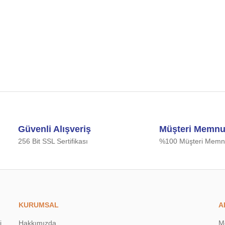
iğer konularda yetersiz gördüğünüz noktaları öneri formunu kullanarak tarafımıza
Bu ürüne ilk yorumu siz yapın!
Güvenli Alışveriş
Müşteri Memnu
Yorum Yaz
256 Bit SSL Sertifikası
%100 Müşteri Memnu
KURUMSAL
A
i
Hakkımızda
M