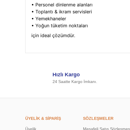
• Personel dinlenme alanları
• Toplantı & ikram servisleri
• Yemekhaneler
• Yoğun tüketim noktaları
için ideal çözümdür.
Bu ürünün fiyat bilgisi, resim, ürün açıklamalarında ve d
Görüş ve önerileriniz için teşekkür ederiz.
Hızlı Kargo
Ürün resmi kalitesiz, bozuk veya görüntülenemiyor.
24 Saatte Kargo İmkanı.
Ürün açıklamasında eksik bilgiler bulunuyor.
Ürün bilgilerinde hatalar bulunuyor.
Ürün fiyatı diğer sitelerden daha pahalı.
Bu ürüne benzer farklı alternatifler olmalı.
ÜYELİK & SİPARİŞ
SÖZLEŞMELER
Üyelik
Mesafeli Satış Sözleşmes