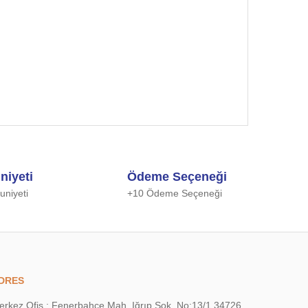
 iletebilirsiniz.
niyeti
Ödeme Seçeneği
niyeti
+10 Ödeme Seçeneği
DRES
erkez Ofis : Fenerbahçe Mah. Iğrıp Sok. No:13/1 34726