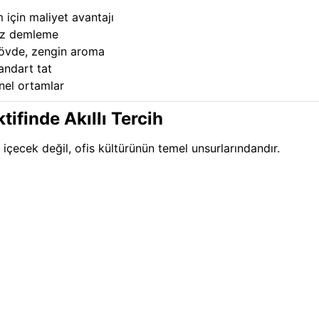
 için maliyet avantajı
iz demleme
övde, zengin aroma
andart tat
nel ortamlar
ifinde Akıllı Tercih
r içecek değil, ofis kültürünün temel unsurlarındandır.