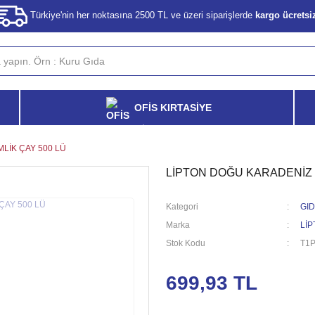
Türkiye'nin her noktasına 2500 TL ve üzeri siparişlerde
kargo ücretsi
OFİS KIRTASİYE
LİK ÇAY 500 LÜ
LİPTON DOĞU KARADENİZ 
Kategori
GID
Marka
Lİ
Stok Kodu
T1
699,93 TL