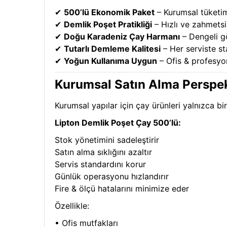
✔
500’lü Ekonomik Paket
– Kurumsal tüketim
✔
Demlik Poşet Pratikliği
– Hızlı ve zahmets
✔
Doğu Karadeniz Çay Harmanı
– Dengeli g
✔
Tutarlı Demleme Kalitesi
– Her serviste st
✔
Yoğun Kullanıma Uygun
– Ofis & profesyo
Kurumsal Satın Alma Perspekt
Kurumsal yapılar için çay ürünleri yalnızca bi
Lipton Demlik Poşet Çay 500’lü:
Stok yönetimini sadeleştirir
Satın alma sıklığını azaltır
Servis standardını korur
Günlük operasyonu hızlandırır
Fire & ölçü hatalarını minimize eder
Özellikle:
• Ofis mutfakları