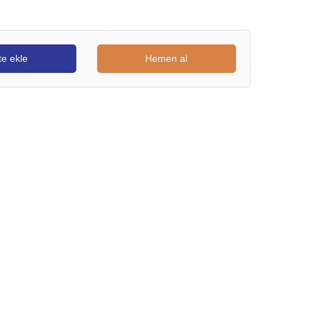
e ekle
Hemen al