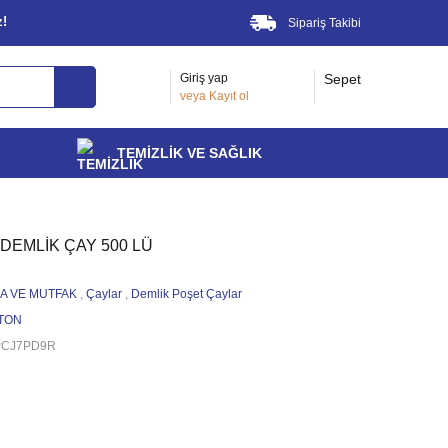
z!
Sipariş Takibi
Giriş yap
Sepet
veya
Kayıt ol
TEMİZLİK VE SAĞLIK
DEMLİK ÇAY 500 LÜ
A VE MUTFAK
,
Çaylar
,
Demlik Poşet Çaylar
PTON
PCJ7PD9R