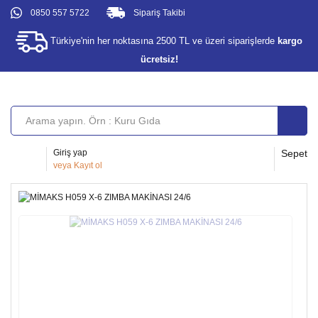
0850 557 5722
Sipariş Takibi
Türkiye'nin her noktasına 2500 TL ve üzeri siparişlerde
kargo
ücretsiz!
Giriş yap
Sepet
veya
Kayıt ol