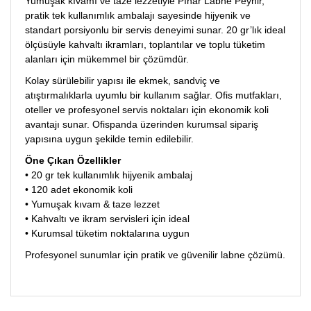
Yumuşak kıvamı ve taze lezzetiyle Pınar Labne Peynir,
pratik tek kullanımlık ambalajı sayesinde hijyenik ve
standart porsiyonlu bir servis deneyimi sunar. 20 gr’lık ideal
ölçüsüyle kahvaltı ikramları, toplantılar ve toplu tüketim
alanları için mükemmel bir çözümdür.
Kolay sürülebilir yapısı ile ekmek, sandviç ve
atıştırmalıklarla uyumlu bir kullanım sağlar. Ofis mutfakları,
oteller ve profesyonel servis noktaları için ekonomik koli
avantajı sunar. Ofispanda üzerinden kurumsal sipariş
yapısına uygun şekilde temin edilebilir.
Öne Çıkan Özellikler
• 20 gr tek kullanımlık hijyenik ambalaj
• 120 adet ekonomik koli
• Yumuşak kıvam & taze lezzet
• Kahvaltı ve ikram servisleri için ideal
• Kurumsal tüketim noktalarına uygun
Profesyonel sunumlar için pratik ve güvenilir labne çözümü.
Bu ürünün fiyat bilgisi, resim, ürün açıklamalarında ve diğer