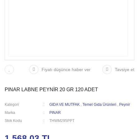
Fiyatı düşünce haber ver
Tavsiye et
PINAR LABNE PEYNİR 20 GR 120 ADET
Kategori
GIDA VE MUTFAK
,
Temel Gıda Ürünleri
,
Peynir
Marka
PINAR
Stok Kodu
THWM295PPT
1.568,03 TL