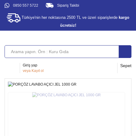
0850 557 5722
Sipariş Takibi
Türkiye'nin her noktasına 2500 TL ve üzeri siparişlerde
kargo
ücretsiz!
Giriş yap
Sepet
veya
Kayıt ol