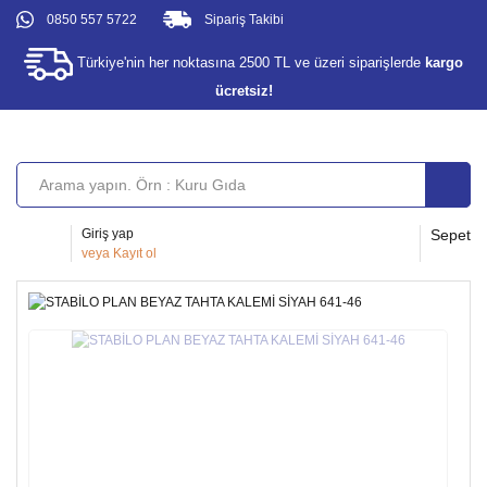
0850 557 5722
Sipariş Takibi
Türkiye'nin her noktasına 2500 TL ve üzeri siparişlerde
kargo
ücretsiz!
Giriş yap
Sepet
veya
Kayıt ol