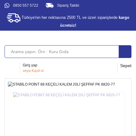
0850 557 5722
Sipariş Takibi
Türkiye'nin her noktasına 2500 TL ve üzeri siparişlerde
kargo
ücretsiz!
Giriş yap
Sepet
veya
Kayıt ol