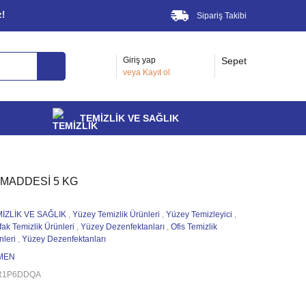
z!
Sipariş Takibi
Giriş yap
Sepet
veya
Kayıt ol
TEMİZLİK VE SAĞLIK
MADDESİ 5 KG
İZLİK VE SAĞLIK
,
Yüzey Temizlik Ürünleri
,
Yüzey Temizleyici
,
fak Temizlik Ürünleri
,
Yüzey Dezenfektanları
,
Ofis Temizlik
nleri
,
Yüzey Dezenfektanları
MEN
R1P6DDQA