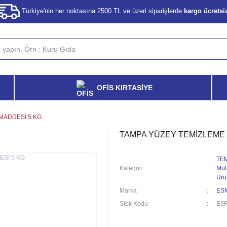
Türkiye'nin her noktasına 2500 TL ve üzeri siparişlerde
kargo ücretsi
OFİS KIRTASİYE
MADDESİ 5 KG
TAMPA YÜZEY TEMİZLEME 
TEM
Kategori
Mut
Ürü
Marka
ES
Stok Kodu
E6