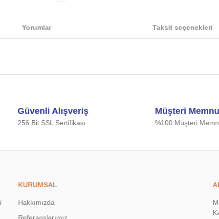
Yorumlar
Taksit seçenekleri
iğer konularda yetersiz gördüğünüz noktaları öneri formunu kullanarak tarafımıza
Bu ürüne ilk yorumu siz yapın!
Güvenli Alışveriş
Müşteri Memnu
Yorum Yaz
256 Bit SSL Sertifikası
%100 Müşteri Memnu
KURUMSAL
A
i
Hakkımızda
M
Ka
Referanslarımız