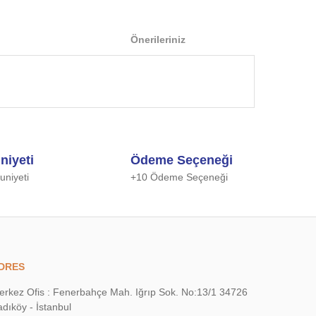
Önerileriniz
 iletebilirsiniz.
niyeti
Ödeme Seçeneği
niyeti
+10 Ödeme Seçeneği
DRES
erkez Ofis : Fenerbahçe Mah. Iğrıp Sok. No:13/1 34726
dıköy - İstanbul