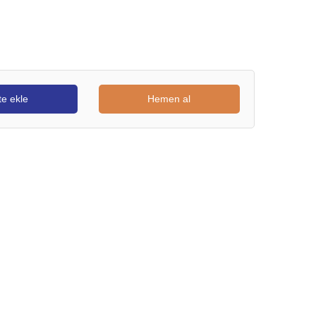
e ekle
Hemen al