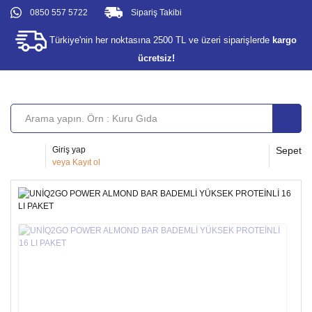
0850 557 5722
Sipariş Takibi
Türkiye'nin her noktasına 2500 TL ve üzeri siparişlerde
kargo
ücretsiz!
Giriş yap
Sepet
veya
Kayıt ol