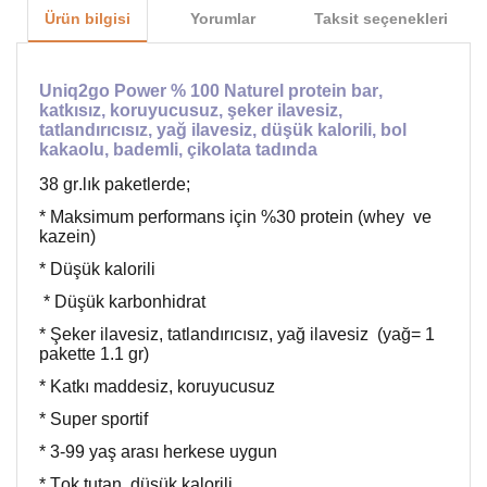
Ürün bilgisi
Yorumlar
Taksit seçenekleri
Uniq2go Power % 100 Naturel protein bar,
katkısız, koruyucusuz, şeker ilavesiz,
tatlandırıcısız, yağ ilavesiz, düşük kalorili, bol
kakaolu, bademli, çikolata tadında
38 gr.lık paketlerde;
* Maksimum performans için %30 protein (whey ve
kazein)
* Düşük kalorili
* Düşük karbonhidrat
* Şeker ilavesiz, tatlandırıcısız, yağ ilavesiz (yağ= 1
pakette 1.1 gr)
* Katkı maddesiz, koruyucusuz
* Super sportif
* 3-99 yaş arası herkese uygun
* Tok tutan, düşük kalorili