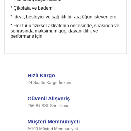
* Çikolata ve bademli
* İdeal, besleyici ve sağlıklı bir ara öğün isteyenlere
* Her türlü fiziksel aktivitenin öncesinde, sırasında ve
sonrasında maksimum güç, dayanıklılık ve
performans için
Bu ürünün fiyat bilgisi, resim, ürün açıklamalarında ve diğer
konularda yetersiz gördüğünüz noktaları öneri formunu
Bu ürüne ilk yorumu siz yapın!
kullanarak tarafımıza iletebilirsiniz.
Görüş ve önerileriniz için teşekkür ederiz.
Hızlı Kargo
Yorum Yaz
24 Saatte Kargo İmkanı.
Ürün resmi kalitesiz, bozuk veya görüntülenemiyor.
Ürün açıklamasında eksik bilgiler bulunuyor.
Güvenli Alışveriş
Ürün bilgilerinde hatalar bulunuyor.
256 Bit SSL Sertifikası
Ürün fiyatı diğer sitelerden daha pahalı.
Bu ürüne benzer farklı alternatifler olmalı.
Müşteri Memnuniyeti
%100 Müşteri Memnuniyeti