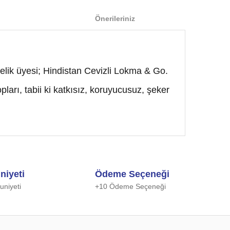
Önerileriniz
rmelik üyesi; Hindistan Cevizli Lokma & Go.
pları, tabii ki katkısız, koruyucusuz, şeker
 iletebilirsiniz.
niyeti
Ödeme Seçeneği
niyeti
+10 Ödeme Seçeneği