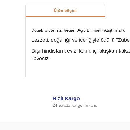
Ürün bilgisi
Doğal, Glutensiz, Vegan, Açıp Bitirmelik Atıştırmalık
Lezzeti, doğallığı ve içeriğiyle ödüllü “Zü
Dışı hindistan cevizi kaplı, içi akışkan kaka
ilavesiz.
Bu ürünün fiyat bilgisi, resim, ürün açıklamalarında ve d
Görüş ve önerileriniz için teşekkür ederiz.
Hızlı Kargo
Ürün resmi kalitesiz, bozuk veya görüntülenemiyor.
24 Saatte Kargo İmkanı.
Ürün açıklamasında eksik bilgiler bulunuyor.
Ürün bilgilerinde hatalar bulunuyor.
Ürün fiyatı diğer sitelerden daha pahalı.