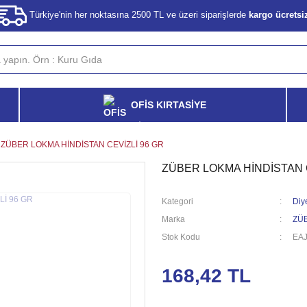
Türkiye'nin her noktasına 2500 TL ve üzeri siparişlerde
kargo ücretsi
OFİS KIRTASİYE
ZÜBER LOKMA HİNDİSTAN CEVİZLİ 96 GR
ZÜBER LOKMA HİNDİSTAN C
Kategori
Diy
Marka
ZÜ
Stok Kodu
EA
168,42 TL