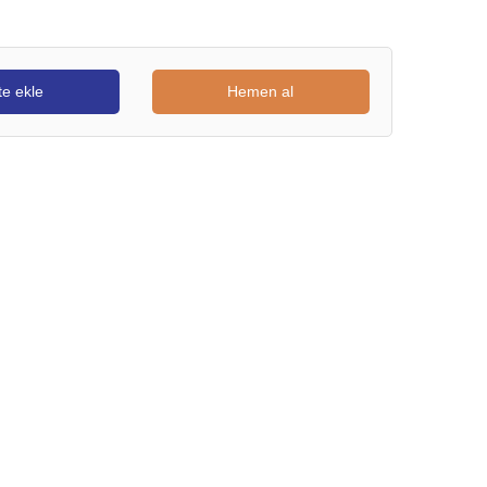
e ekle
Hemen al