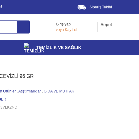
z!
Sipariş Takibi
Giriş yap
Sepet
veya
Kayıt ol
TEMİZLİK VE SAĞLIK
EVİZLİ 96 GR
et Ürünler
,
Atıştırmalıklar
,
GIDA VE MUTFAK
BER
J3VLK2ND