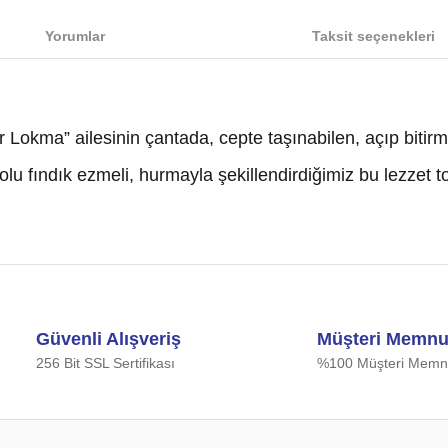
Yorumlar
Taksit seçenekleri
ber Lokma” ailesinin çantada, cepte taşınabilen, açıp biti
olu fındık ezmeli, hurmayla şekillendirdiğimiz bu lezzet to
iğer konularda yetersiz gördüğünüz noktaları öneri formunu kullanarak tarafımıza
Bu ürüne ilk yorumu siz yapın!
Güvenli Alışveriş
Müşteri Memnu
Yorum Yaz
256 Bit SSL Sertifikası
%100 Müşteri Memnu