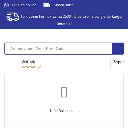
0850 557 5722
Sipariş Takibi
Türkiye'nin her noktasına 2500 TL ve üzeri siparişlerde
kargo
ücretsiz!
Giriş yap
Sepet
veya
Kayıt ol
Ürün Bulunamadı.