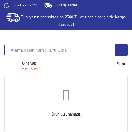
0850 557 5722
Sipariş Takibi
Türkiye'nin her noktasına 2500 TL ve üzeri siparişlerde
kargo
ücretsiz!
Giriş yap
Sepet
veya
Kayıt ol
Ürün Bulunamadı.