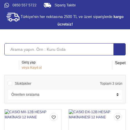
0850 557 5722
Sipariş Takibi
Türkiye'nin her noktasına 2500 TL ve üzeri siparişlerde
kargo
ücretsiz!
Giriş yap
Sepet
veya
Kayıt ol
Stoktakiler
Toplam 3 ürün