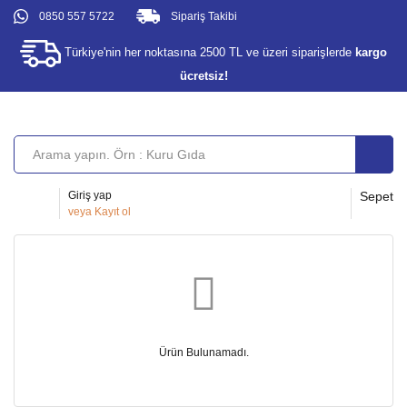
0850 557 5722
Sipariş Takibi
Türkiye'nin her noktasına 2500 TL ve üzeri siparişlerde
kargo
ücretsiz!
Giriş yap
Sepet
veya
Kayıt ol
Ürün Bulunamadı.