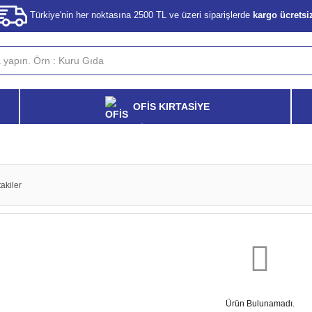
Türkiye'nin her noktasına 2500 TL ve üzeri siparişlerde
kargo ücretsi
OFİS KIRTASİYE
akiler
Ürün Bulunamadı.