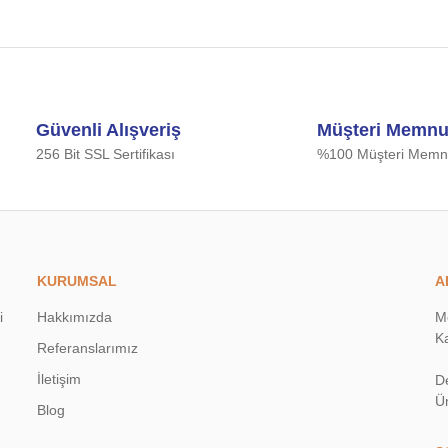
Güvenli Alışveriş
Müşteri Memnu
256 Bit SSL Sertifikası
%100 Müşteri Memnu
KURUMSAL
A
i
Hakkımızda
M
Ka
Referanslarımız
İletişim
D
Ü
Blog