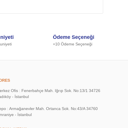
niyeti
Ödeme Seçeneği
niyeti
+10 Ödeme Seçeneği
DRES
erkez Ofis : Fenerbahçe Mah. Iğrıp Sok. No:13/1 34726
dıköy - İstanbul
epo : Armağanevler Mah. Ortanca Sok. No:43/A 34760
mraniye - İstanbul