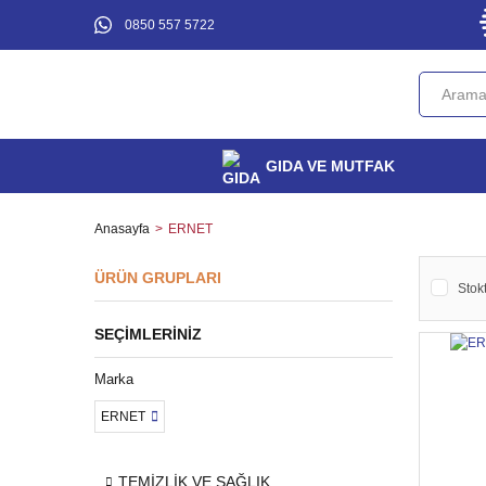
0850 557 5722
GIDA VE MUTFAK
Anasayfa
ERNET
ÜRÜN GRUPLARI
Stokt
SEÇIMLERINIZ
Marka
ERNET
TEMİZLİK VE SAĞLIK