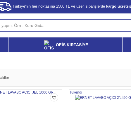
Türkiye'nin her noktasına 2500 TL ve üzeri siparişlerde
kargo ücretsi
OFİS KIRTASİYE
akiler
Tükendi