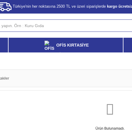
Türkiye'nin her noktasına 2500 TL ve üzeri siparişlerde
kargo ücretsi
OFİS KIRTASİYE
akiler
Ürün Bulunamadı.