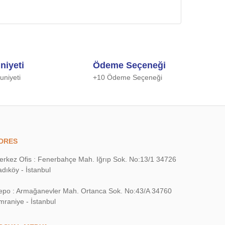
niyeti
Ödeme Seçeneği
niyeti
+10 Ödeme Seçeneği
DRES
erkez Ofis : Fenerbahçe Mah. Iğrıp Sok. No:13/1 34726
dıköy - İstanbul
epo : Armağanevler Mah. Ortanca Sok. No:43/A 34760
mraniye - İstanbul