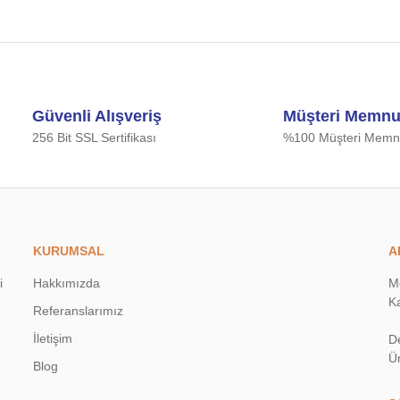
Güvenli Alışveriş
Müşteri Memnu
256 Bit SSL Sertifikası
%100 Müşteri Memnu
KURUMSAL
A
i
Hakkımızda
M
Ka
Referanslarımız
İletişim
D
Ü
Blog