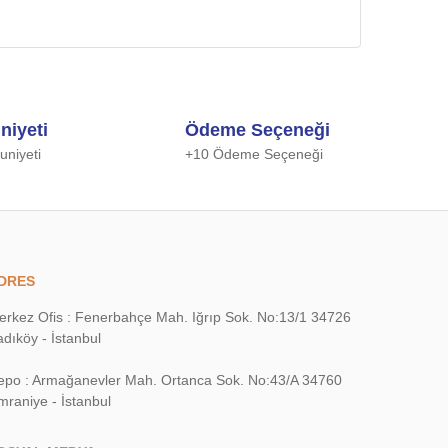
niyeti
Ödeme Seçeneği
niyeti
+10 Ödeme Seçeneği
DRES
erkez Ofis : Fenerbahçe Mah. Iğrıp Sok. No:13/1 34726
dıköy - İstanbul
epo : Armağanevler Mah. Ortanca Sok. No:43/A 34760
mraniye - İstanbul