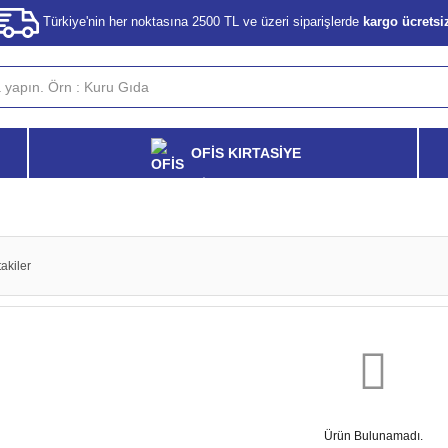
Türkiye'nin her noktasına 2500 TL ve üzeri siparişlerde
kargo ücretsi
OFİS KIRTASİYE
akiler
Ürün Bulunamadı.