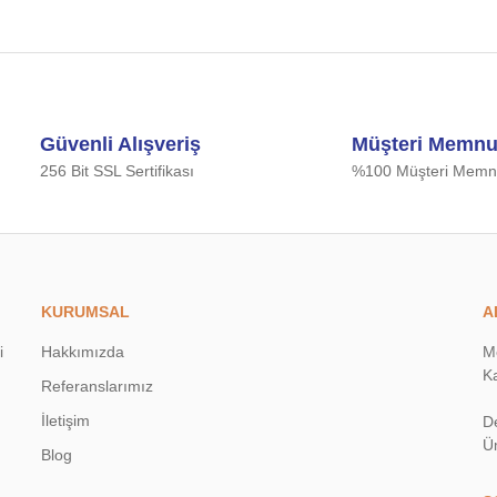
Güvenli Alışveriş
Müşteri Memnu
256 Bit SSL Sertifikası
%100 Müşteri Memnu
KURUMSAL
A
i
Hakkımızda
M
Ka
Referanslarımız
İletişim
D
Ü
Blog