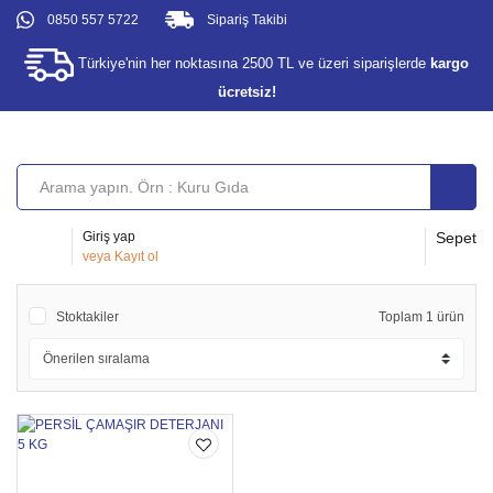
0850 557 5722
Sipariş Takibi
Türkiye'nin her noktasına 2500 TL ve üzeri siparişlerde
kargo
ücretsiz!
Giriş yap
Sepet
veya
Kayıt ol
Stoktakiler
Toplam 1 ürün