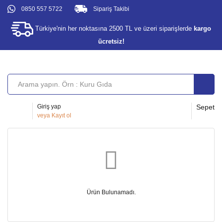
0850 557 5722
Sipariş Takibi
Türkiye'nin her noktasına 2500 TL ve üzeri siparişlerde
kargo
ücretsiz!
Giriş yap
Sepet
veya
Kayıt ol
Ürün Bulunamadı.