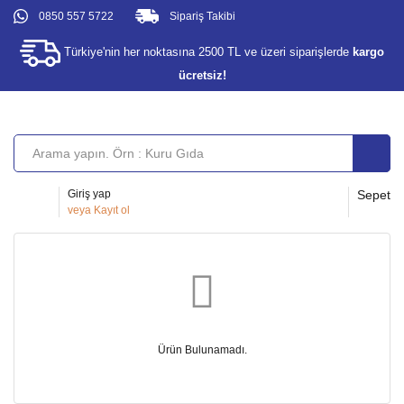
0850 557 5722
Sipariş Takibi
Türkiye'nin her noktasına 2500 TL ve üzeri siparişlerde
kargo
ücretsiz!
Giriş yap
Sepet
veya
Kayıt ol
Ürün Bulunamadı.