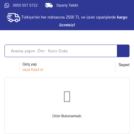
0850 557 5722
Sipariş Takibi
Türkiye'nin her noktasına 2500 TL ve üzeri siparişlerde
kargo
ücretsiz!
Giriş yap
Sepet
veya
Kayıt ol
Ürün Bulunamadı.