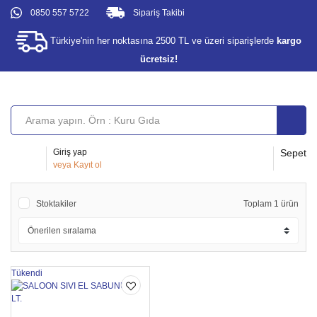
0850 557 5722
Sipariş Takibi
Türkiye'nin her noktasına 2500 TL ve üzeri siparişlerde
kargo
ücretsiz!
Giriş yap
Sepet
veya
Kayıt ol
Stoktakiler
Toplam 1 ürün
Tükendi