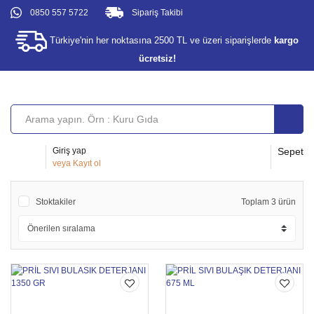
0850 557 5722
Sipariş Takibi
Türkiye'nin her noktasına 2500 TL ve üzeri siparişlerde
kargo
ücretsiz!
Giriş yap
Sepet
veya
Kayıt ol
Stoktakiler
Toplam 3 ürün